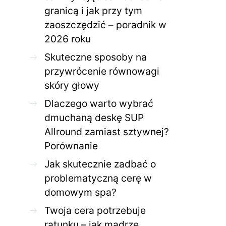
granicą i jak przy tym
zaoszczędzić – poradnik w
ZDROWE CIAŁO
ZDROWE C
2026 roku
Jak skutecznie zadbać o
Twoja cera potrzeb
problematyczną cerę w
jak mądrze wspier
Skuteczne sposoby na
domowym spa?
odnow
przywrócenie równowagi
28 KWIETNIA 2026
AGNIESZKA
27 KWIETNIA 2026
skóry głowy
Dlaczego warto wybrać
dmuchaną deskę SUP
Allround zamiast sztywnej?
Porównanie
Jak skutecznie zadbać o
problematyczną cerę w
domowym spa?
Twoja cera potrzebuje
ratunku – jak mądrze