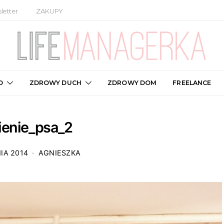
letter
ZAKUPY
O
ZDROWY DUCH
ZDROWY DOM
FREELANCE
ienie_psa_2
IA 2014
AGNIESZKA