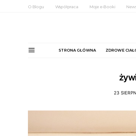
O Blogu
Współpraca
Moje e-Booki
News
STRONA GŁÓWNA
ZDROWE CIAŁ
żyw
23 SIERPN