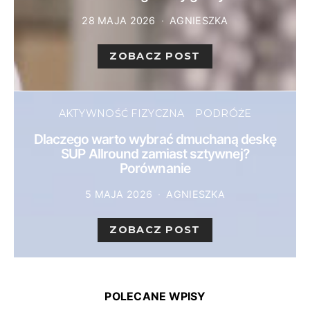
28 MAJA 2026
AGNIESZKA
ZOBACZ POST
AKTYWNOŚĆ FIZYCZNA
PODRÓŻE
Dlaczego warto wybrać dmuchaną deskę
SUP Allround zamiast sztywnej?
Porównanie
5 MAJA 2026
AGNIESZKA
ZOBACZ POST
POLECANE WPISY