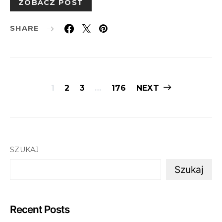
ZOBACZ POST
SHARE
Stronicowanie
1
2
3
…
176
NEXT
wpisów
SZUKAJ
Szukaj
Recent Posts