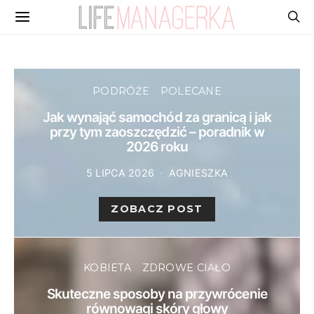
PODRÓŻE
POLECANE
Jak wynająć samochód za granicą i jak
przy tym zaoszczędzić – poradnik w
2026 roku
5 LIPCA 2026
AGNIESZKA
ZOBACZ POST
KOBIETA
ZDROWE CIAŁO
Skuteczne sposoby na przywrócenie
równowagi skóry głowy