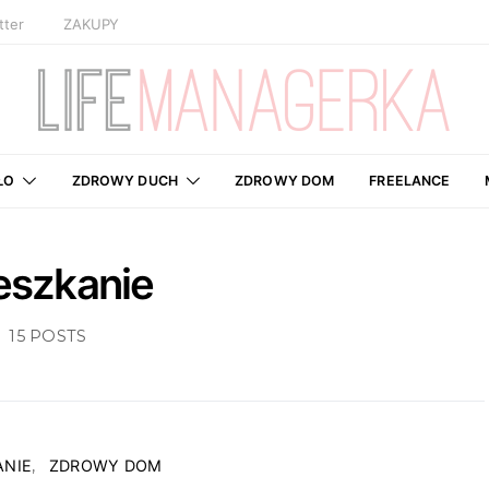
tter
ZAKUPY
ŁO
ZDROWY DUCH
ZDROWY DOM
FREELANCE
eszkanie
15 POSTS
ANIE
ZDROWY DOM