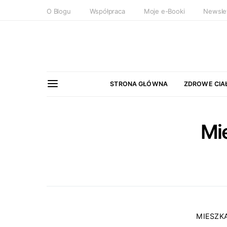
O Blogu
Współpraca
Moje e-Booki
Newsle
STRONA GŁÓWNA
ZDROWE CIA
Mi
MIESZK