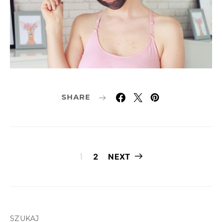
SHARE
Stronicowanie
1
2
NEXT
wpisów
SZUKAJ