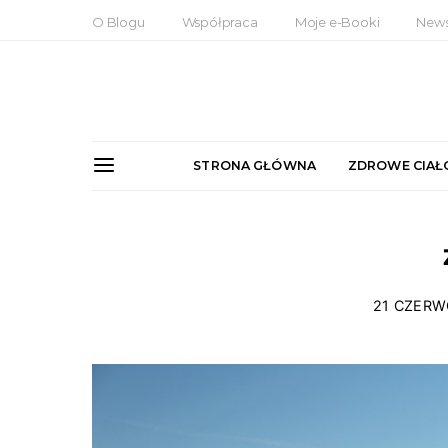
O Blogu
Współpraca
Moje e-Booki
News
STRONA GŁÓWNA
ZDROWE CIAŁ
21 CZERW