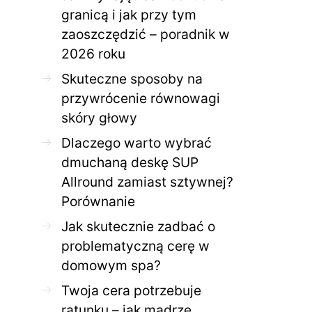
granicą i jak przy tym
zaoszczędzić – poradnik w
ZDROWE CIAŁO
ZDROWE C
2026 roku
Jak skutecznie zadbać o
Twoja cera potrzeb
problematyczną cerę w
jak mądrze wspier
Skuteczne sposoby na
domowym spa?
odnow
przywrócenie równowagi
28 KWIETNIA 2026
AGNIESZKA
27 KWIETNIA 2026
skóry głowy
Dlaczego warto wybrać
dmuchaną deskę SUP
Allround zamiast sztywnej?
Porównanie
Jak skutecznie zadbać o
problematyczną cerę w
domowym spa?
Twoja cera potrzebuje
ratunku – jak mądrze