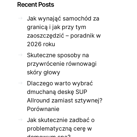
Recent Posts
Jak wynająć samochód za
granicą i jak przy tym
zaoszczędzić – poradnik w
ZDROWE CIAŁO
ZDROWE C
2026 roku
Jak skutecznie zadbać o
Twoja cera potrzeb
problematyczną cerę w
jak mądrze wspier
Skuteczne sposoby na
domowym spa?
odnow
przywrócenie równowagi
28 KWIETNIA 2026
AGNIESZKA
27 KWIETNIA 2026
skóry głowy
Dlaczego warto wybrać
dmuchaną deskę SUP
Allround zamiast sztywnej?
Porównanie
Jak skutecznie zadbać o
problematyczną cerę w
domowym spa?