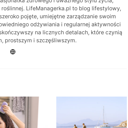
pasjonatka zdrowego i uważnego stylu życia,
oślinnej. LifeManagerka.pl to blog lifestylowy,
szeroko pojęte, umiejętne zarządzanie swoim
iedniego odżywiania i regularnej aktywności
 skończywszy na licznych detalach, które czynią
m, prostszym i szczęśliwszym.