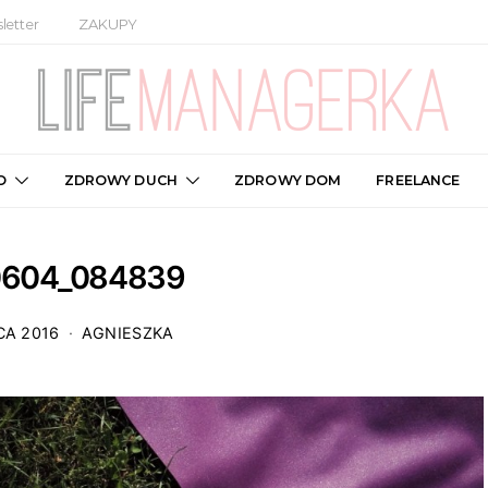
letter
ZAKUPY
O
ZDROWY DUCH
ZDROWY DOM
FREELANCE
0604_084839
CA 2016
AGNIESZKA