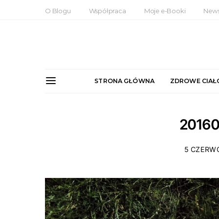
O Blogu
Współpraca
Moje e-Booki
News
STRONA GŁÓWNA
ZDROWE CIAŁ
2016
5 CZERW