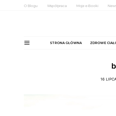
O Blogu
Współpraca
Moje e-Booki
News
STRONA GŁÓWNA
ZDROWE CIAŁ
b
16 LIPC