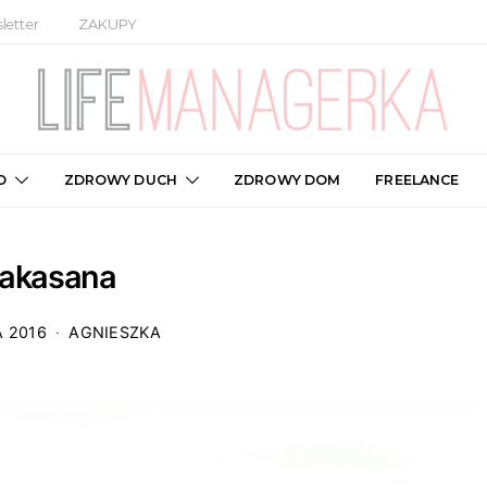
letter
ZAKUPY
O
ZDROWY DUCH
ZDROWY DOM
FREELANCE
akasana
A 2016
AGNIESZKA