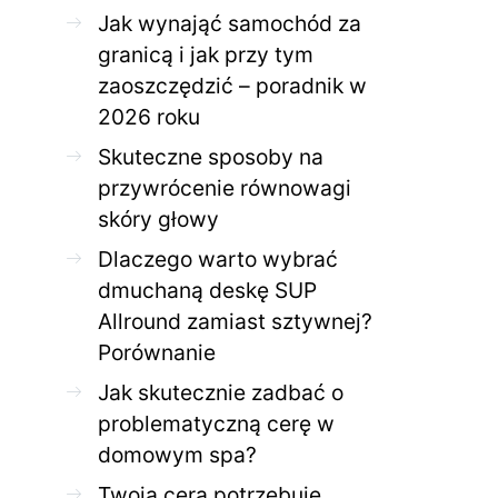
Jak wynająć samochód za
granicą i jak przy tym
ZDROWE CIAŁO
ZDROWE C
zaoszczędzić – poradnik w
Jak skutecznie zadbać o
Twoja cera potrzeb
2026 roku
problematyczną cerę w
jak mądrze wspier
domowym spa?
odnow
Skuteczne sposoby na
28 KWIETNIA 2026
AGNIESZKA
27 KWIETNIA 2026
przywrócenie równowagi
skóry głowy
Dlaczego warto wybrać
dmuchaną deskę SUP
Allround zamiast sztywnej?
Porównanie
Jak skutecznie zadbać o
problematyczną cerę w
domowym spa?
Twoja cera potrzebuje