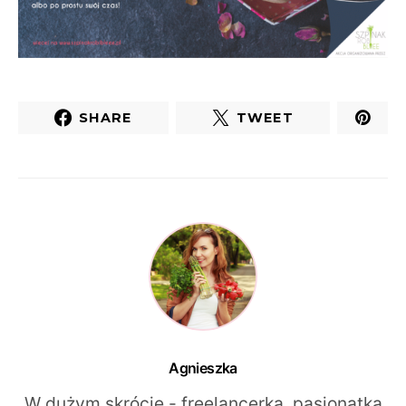
SHARE
TWEET
Agnieszka
W dużym skrócie - freelancerka, pasjonatka