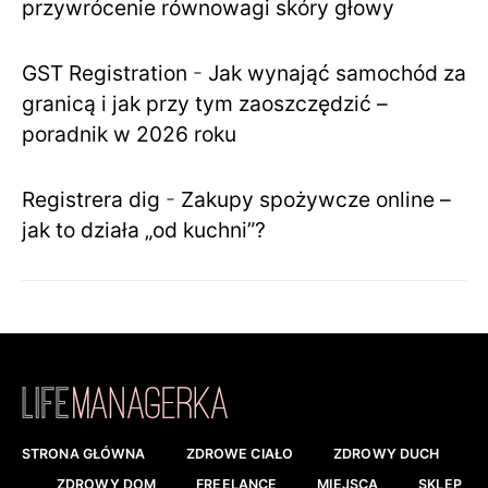
przywrócenie równowagi skóry głowy
GST Registration
-
Jak wynająć samochód za
granicą i jak przy tym zaoszczędzić –
poradnik w 2026 roku
Registrera dig
-
Zakupy spożywcze online –
jak to działa „od kuchni”?
STRONA GŁÓWNA
ZDROWE CIAŁO
ZDROWY DUCH
ZDROWY DOM
FREELANCE
MIEJSCA
SKLEP