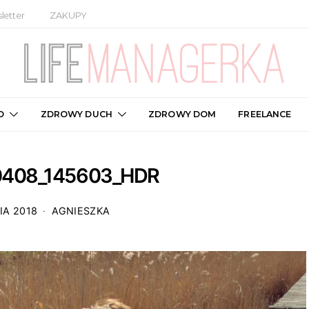
letter
ZAKUPY
O
ZDROWY DUCH
ZDROWY DOM
FREELANCE
0408_145603_HDR
IA 2018
AGNIESZKA