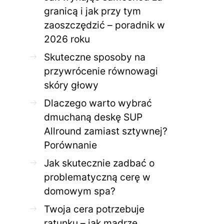
granicą i jak przy tym
zaoszczędzić – poradnik w
ZDROWE CIAŁO
ZDROWE C
2026 roku
Jak skutecznie zadbać o
Twoja cera potrzeb
problematyczną cerę w
jak mądrze wspier
Skuteczne sposoby na
domowym spa?
odnow
przywrócenie równowagi
28 KWIETNIA 2026
AGNIESZKA
27 KWIETNIA 2026
skóry głowy
Dlaczego warto wybrać
dmuchaną deskę SUP
Allround zamiast sztywnej?
Porównanie
Jak skutecznie zadbać o
problematyczną cerę w
domowym spa?
Twoja cera potrzebuje
ratunku – jak mądrze