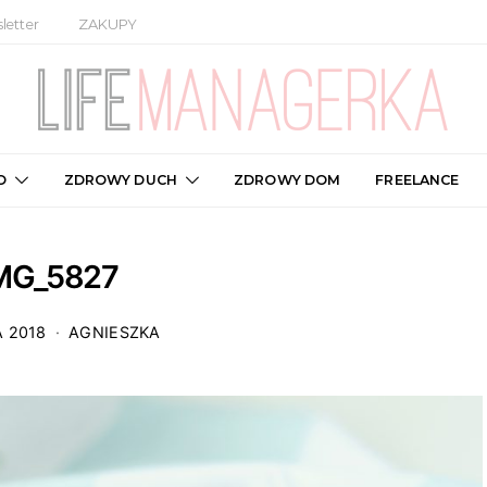
letter
ZAKUPY
O
ZDROWY DUCH
ZDROWY DOM
FREELANCE
MG_5827
A 2018
AGNIESZKA