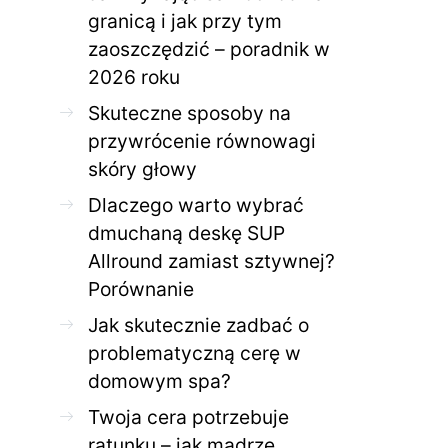
granicą i jak przy tym
zaoszczędzić – poradnik w
ZDROWE CIAŁO
ZDROWE C
2026 roku
Jak skutecznie zadbać o
Twoja cera potrzeb
problematyczną cerę w
jak mądrze wspier
Skuteczne sposoby na
domowym spa?
odnow
przywrócenie równowagi
28 KWIETNIA 2026
AGNIESZKA
27 KWIETNIA 2026
skóry głowy
Dlaczego warto wybrać
dmuchaną deskę SUP
Allround zamiast sztywnej?
Porównanie
Jak skutecznie zadbać o
problematyczną cerę w
domowym spa?
Twoja cera potrzebuje
ratunku – jak mądrze