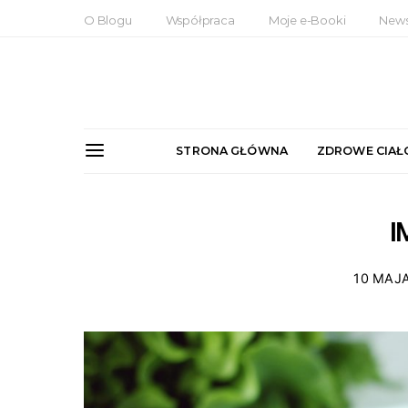
O Blogu
Współpraca
Moje e-Booki
News
STRONA GŁÓWNA
ZDROWE CIAŁ
I
10 MAJ