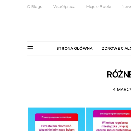
O Blogu
Współpraca
Moje e-Booki
News
STRONA GŁÓWNA
ZDROWE CIAŁ
RÓŻ
4 MARC