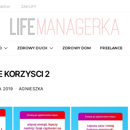
letter
ZAKUPY
O
ZDROWY DUCH
ZDROWY DOM
FREELANCE
NE KORZYSCI 2
A 2019
AGNIESZKA