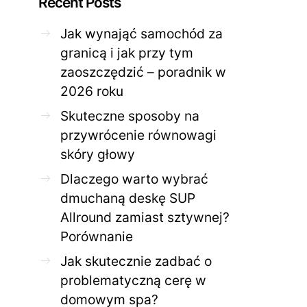
Recent Posts
Jak wynająć samochód za
ZDROWE CIAŁO
ZDROWE C
granicą i jak przy tym
Jak skutecznie zadbać o
Twoja cera potrzeb
zaoszczędzić – poradnik w
problematyczną cerę w
jak mądrze wspier
domowym spa?
odnow
2026 roku
28 KWIETNIA 2026
AGNIESZKA
27 KWIETNIA 2026
Skuteczne sposoby na
przywrócenie równowagi
skóry głowy
Dlaczego warto wybrać
dmuchaną deskę SUP
Allround zamiast sztywnej?
Porównanie
Jak skutecznie zadbać o
problematyczną cerę w
domowym spa?