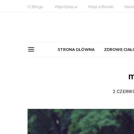
O Blogu
Współpraca
Moje e-Booki
News
STRONA GŁÓWNA
ZDROWE CIAŁ
m
2 CZERW