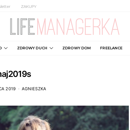
letter
ZAKUPY
O
ZDROWY DUCH
ZDROWY DOM
FREELANCE
aj2019s
CA 2019
AGNIESZKA