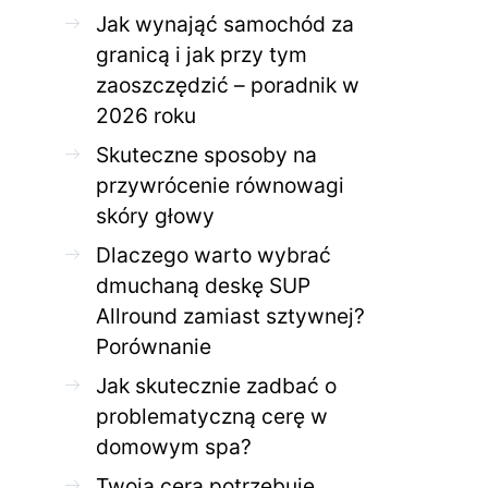
Jak wynająć samochód za
granicą i jak przy tym
ZDROWE CIAŁO
ZDROWE C
zaoszczędzić – poradnik w
Jak skutecznie zadbać o
Twoja cera potrzeb
2026 roku
problematyczną cerę w
jak mądrze wspier
domowym spa?
odnow
Skuteczne sposoby na
28 KWIETNIA 2026
AGNIESZKA
27 KWIETNIA 2026
przywrócenie równowagi
skóry głowy
Dlaczego warto wybrać
dmuchaną deskę SUP
Allround zamiast sztywnej?
Porównanie
Jak skutecznie zadbać o
problematyczną cerę w
domowym spa?
Twoja cera potrzebuje