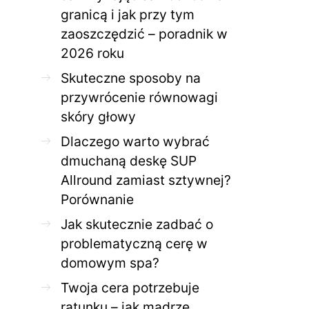
granicą i jak przy tym
zaoszczędzić – poradnik w
ZDROWE CIAŁO
ZDROWE C
2026 roku
Jak skutecznie zadbać o
Twoja cera potrzeb
problematyczną cerę w
jak mądrze wspier
Skuteczne sposoby na
domowym spa?
odnow
przywrócenie równowagi
28 KWIETNIA 2026
AGNIESZKA
27 KWIETNIA 2026
skóry głowy
Dlaczego warto wybrać
dmuchaną deskę SUP
Allround zamiast sztywnej?
Porównanie
Jak skutecznie zadbać o
problematyczną cerę w
domowym spa?
Twoja cera potrzebuje
ratunku – jak mądrze