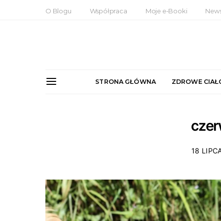
O Blogu
Współpraca
Moje e-Booki
News
STRONA GŁÓWNA
ZDROWE CIAŁ
czer
18 LIPC