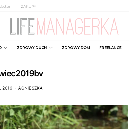
letter
ZAKUPY
O
ZDROWY DUCH
ZDROWY DOM
FREELANCE
wiec2019bv
A 2019
AGNIESZKA