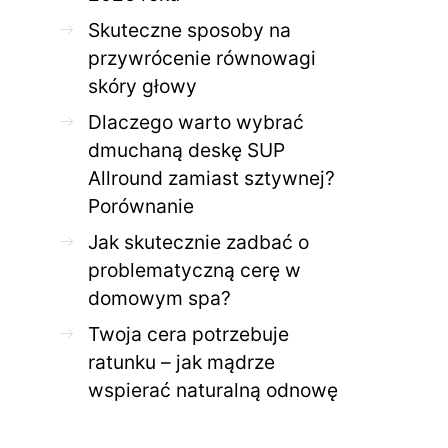
Jak skutecznie zadbać o
Twoja cera potrzeb
problematyczną cerę w
jak mądrze wspier
Skuteczne sposoby na
domowym spa?
odnow
przywrócenie równowagi
28 KWIETNIA 2026
AGNIESZKA
27 KWIETNIA 2026
skóry głowy
Dlaczego warto wybrać
dmuchaną deskę SUP
Allround zamiast sztywnej?
Porównanie
Jak skutecznie zadbać o
problematyczną cerę w
domowym spa?
Twoja cera potrzebuje
ratunku – jak mądrze
wspierać naturalną odnowę