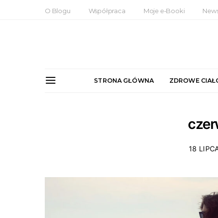
O Blogu
Współpraca
Moje e-Booki
News
STRONA GŁÓWNA
ZDROWE CIAŁ
czer
18 LIPC