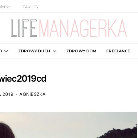
letter
ZAKUPY
O
ZDROWY DUCH
ZDROWY DOM
FREELANCE
wiec2019cd
A 2019
AGNIESZKA