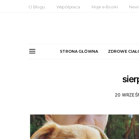
O Blogu
Współpraca
Moje e-Booki
News
STRONA GŁÓWNA
ZDROWE CIAŁ
sie
20 WRZEŚ