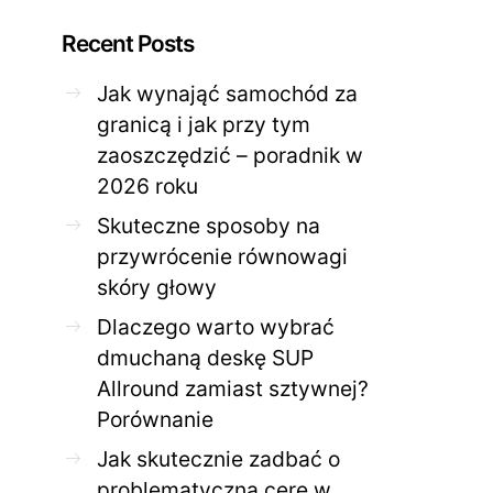
Recent Posts
Jak wynająć samochód za
granicą i jak przy tym
zaoszczędzić – poradnik w
ZDROWE CIAŁO
ZDROWE C
2026 roku
Jak skutecznie zadbać o
Twoja cera potrzeb
problematyczną cerę w
jak mądrze wspier
Skuteczne sposoby na
domowym spa?
odnow
przywrócenie równowagi
28 KWIETNIA 2026
AGNIESZKA
27 KWIETNIA 2026
skóry głowy
Dlaczego warto wybrać
dmuchaną deskę SUP
Allround zamiast sztywnej?
Porównanie
Jak skutecznie zadbać o
problematyczną cerę w