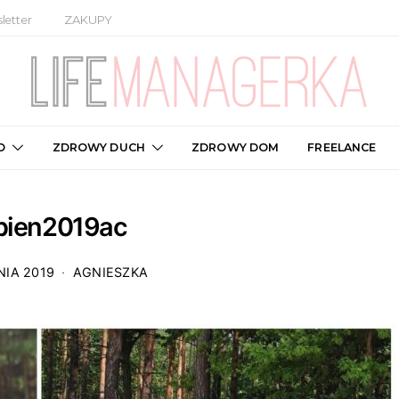
letter
ZAKUPY
O
ZDROWY DUCH
ZDROWY DOM
FREELANCE
rpien2019ac
NIA 2019
AGNIESZKA