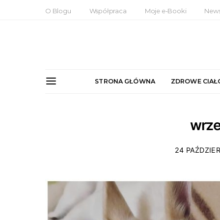
O Blogu
Współpraca
Moje e-Booki
News
STRONA GŁÓWNA
ZDROWE CIAŁ
wrze
24 PAŹDZIER