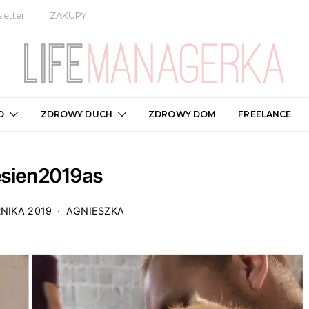
letter
ZAKUPY
O
ZDROWY DUCH
ZDROWY DOM
FREELANCE
sien2019as
NIKA 2019
AGNIESZKA