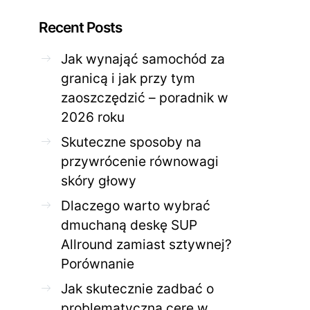
Recent Posts
Jak wynająć samochód za
granicą i jak przy tym
zaoszczędzić – poradnik w
ZDROWE CIAŁO
ZDROWE C
2026 roku
Jak skutecznie zadbać o
Twoja cera potrzeb
problematyczną cerę w
jak mądrze wspier
Skuteczne sposoby na
domowym spa?
odnow
przywrócenie równowagi
28 KWIETNIA 2026
AGNIESZKA
27 KWIETNIA 2026
skóry głowy
Dlaczego warto wybrać
dmuchaną deskę SUP
Allround zamiast sztywnej?
Porównanie
Jak skutecznie zadbać o
problematyczną cerę w