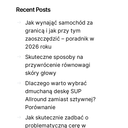
Recent Posts
Jak wynająć samochód za
granicą i jak przy tym
zaoszczędzić – poradnik w
ZDROWE CIAŁO
ZDROWE C
2026 roku
Jak skutecznie zadbać o
Twoja cera potrzeb
problematyczną cerę w
jak mądrze wspier
Skuteczne sposoby na
domowym spa?
odnow
przywrócenie równowagi
28 KWIETNIA 2026
AGNIESZKA
27 KWIETNIA 2026
skóry głowy
Dlaczego warto wybrać
dmuchaną deskę SUP
Allround zamiast sztywnej?
Porównanie
Jak skutecznie zadbać o
problematyczną cerę w