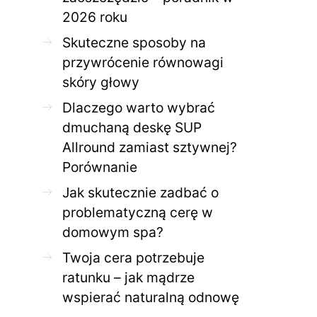
2026 roku
Jak skutecznie zadbać o
Twoja cera potrzeb
problematyczną cerę w
jak mądrze wspier
Skuteczne sposoby na
domowym spa?
odnow
przywrócenie równowagi
28 KWIETNIA 2026
AGNIESZKA
27 KWIETNIA 2026
skóry głowy
Dlaczego warto wybrać
dmuchaną deskę SUP
Allround zamiast sztywnej?
Porównanie
Jak skutecznie zadbać o
problematyczną cerę w
domowym spa?
Twoja cera potrzebuje
ratunku – jak mądrze
wspierać naturalną odnowę