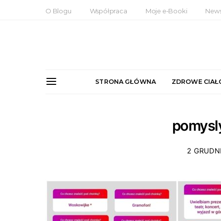
O Blogu
Współpraca
Moje e-Booki
News
STRONA GŁÓWNA
ZDROWE CIAŁ
pomysly
2 GRUDN