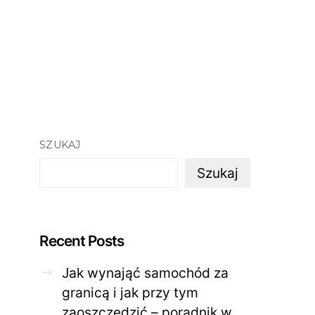
SZUKAJ
Szukaj
Recent Posts
Jak wynająć samochód za
granicą i jak przy tym
zaoszczędzić – poradnik w
ZDROWE CIAŁO
ZDROWE C