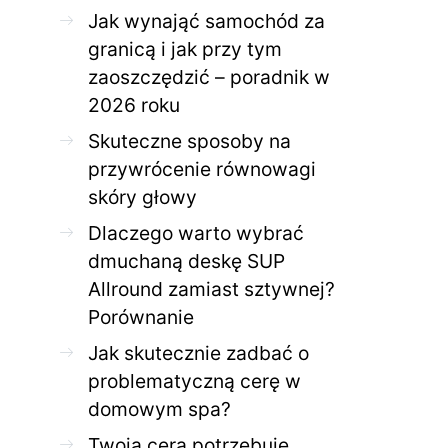
Jak wynająć samochód za
granicą i jak przy tym
zaoszczędzić – poradnik w
ZDROWE CIAŁO
ZDROWE C
2026 roku
Jak skutecznie zadbać o
Twoja cera potrzeb
problematyczną cerę w
jak mądrze wspier
Skuteczne sposoby na
domowym spa?
odnow
przywrócenie równowagi
28 KWIETNIA 2026
AGNIESZKA
27 KWIETNIA 2026
skóry głowy
Dlaczego warto wybrać
dmuchaną deskę SUP
Allround zamiast sztywnej?
Porównanie
Jak skutecznie zadbać o
problematyczną cerę w
domowym spa?
Twoja cera potrzebuje