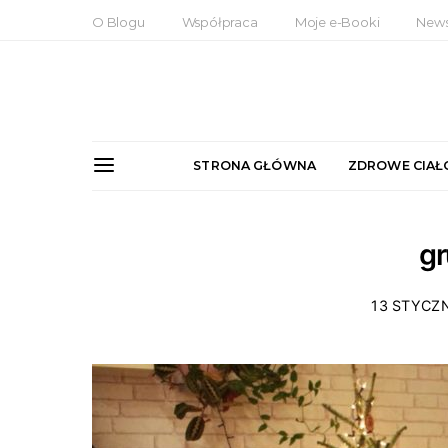
O Blogu
Współpraca
Moje e-Booki
News
STRONA GŁÓWNA
ZDROWE CIAŁ
g
13 STYCZ