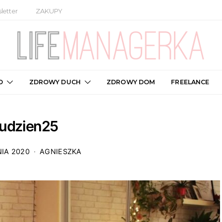
letter
ZAKUPY
O
ZDROWY DUCH
ZDROWY DOM
FREELANCE
rudzien25
NIA 2020
AGNIESZKA