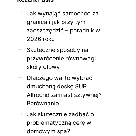
Jak wynająć samochód za
granicą i jak przy tym
zaoszczędzić – poradnik w
2026 roku
ZDROWE CIAŁO
ZDROWE C
Skuteczne sposoby na
przywrócenie równowagi
Jak skutecznie zadbać o
Twoja cera potrzeb
problematyczną cerę w
jak mądrze wspier
skóry głowy
domowym spa?
odnow
Dlaczego warto wybrać
28 KWIETNIA 2026
AGNIESZKA
27 KWIETNIA 2026
dmuchaną deskę SUP
Allround zamiast sztywnej?
Porównanie
Jak skutecznie zadbać o
problematyczną cerę w
domowym spa?