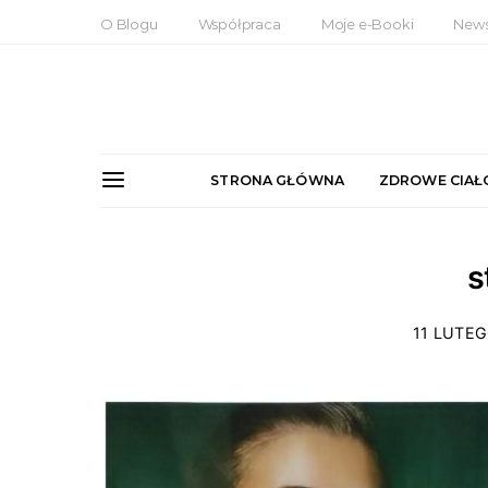
O Blogu
Współpraca
Moje e-Booki
News
STRONA GŁÓWNA
ZDROWE CIAŁ
s
11 LUTE