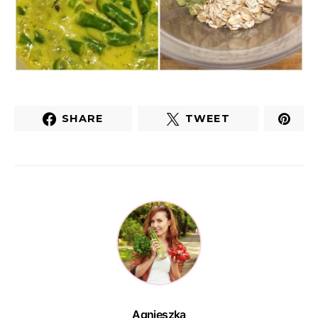
SHARE
TWEET
Agnieszka