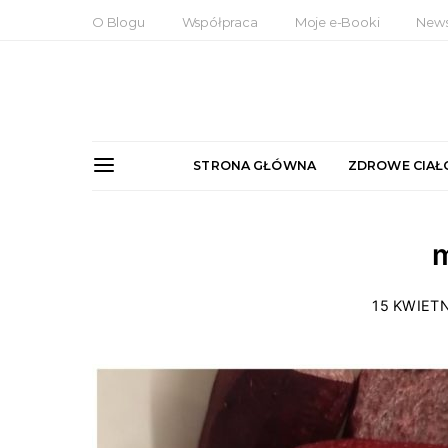
O Blogu
Współpraca
Moje e-Booki
News
STRONA GŁÓWNA
ZDROWE CIAŁ
m
15 KWIETN