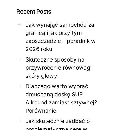
Recent Posts
Jak wynająć samochód za
granicą i jak przy tym
zaoszczędzić – poradnik w
ZDROWE CIAŁO
ZDROWE C
2026 roku
Jak skutecznie zadbać o
Twoja cera potrzeb
problematyczną cerę w
jak mądrze wspier
Skuteczne sposoby na
domowym spa?
odnow
przywrócenie równowagi
28 KWIETNIA 2026
AGNIESZKA
27 KWIETNIA 2026
skóry głowy
Dlaczego warto wybrać
dmuchaną deskę SUP
Allround zamiast sztywnej?
Porównanie
Jak skutecznie zadbać o
problematyczną cerę w