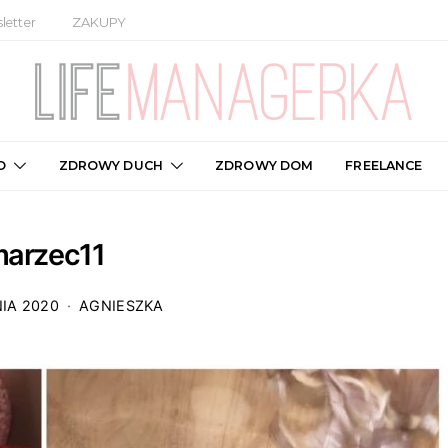
letter
ZAKUPY
O
ZDROWY DUCH
ZDROWY DOM
FREELANCE
arzec11
IA 2020
AGNIESZKA