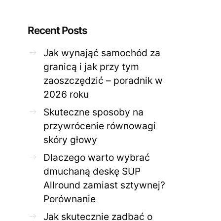
Recent Posts
Jak wynająć samochód za
granicą i jak przy tym
ZDROWE CIAŁO
ZDROWE C
zaoszczędzić – poradnik w
Jak skutecznie zadbać o
Twoja cera potrzeb
2026 roku
problematyczną cerę w
jak mądrze wspier
domowym spa?
odnow
Skuteczne sposoby na
28 KWIETNIA 2026
AGNIESZKA
27 KWIETNIA 2026
przywrócenie równowagi
skóry głowy
Dlaczego warto wybrać
dmuchaną deskę SUP
Allround zamiast sztywnej?
Porównanie
Jak skutecznie zadbać o