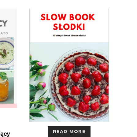
READ MORE
jący