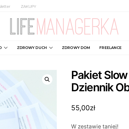
letter
ZAKUPY
O
ZDROWY DUCH
ZDROWY DOM
FREELANCE
Pakiet Slow
Dziennik O
55,00
zł
W zestawie taniej!