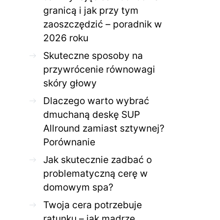
granicą i jak przy tym
zaoszczędzić – poradnik w
ZDROWE CIAŁO
ZDROWE C
2026 roku
Jak skutecznie zadbać o
Twoja cera potrzeb
problematyczną cerę w
jak mądrze wspier
Skuteczne sposoby na
domowym spa?
odnow
przywrócenie równowagi
28 KWIETNIA 2026
AGNIESZKA
27 KWIETNIA 2026
skóry głowy
Dlaczego warto wybrać
dmuchaną deskę SUP
Allround zamiast sztywnej?
Porównanie
Jak skutecznie zadbać o
problematyczną cerę w
domowym spa?
Twoja cera potrzebuje
ratunku – jak mądrze