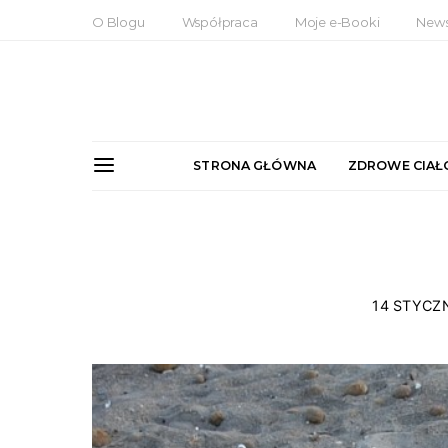
O Blogu
Współpraca
Moje e-Booki
News
STRONA GŁÓWNA
ZDROWE CIAŁ
14 STYCZN