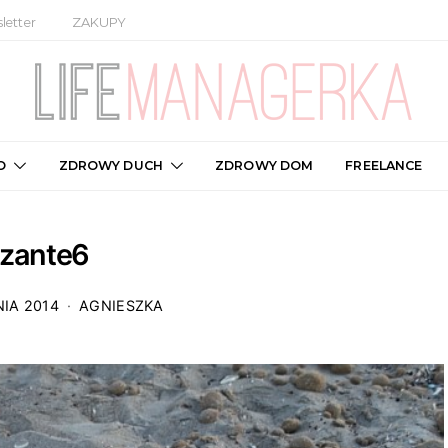
letter
ZAKUPY
O
ZDROWY DUCH
ZDROWY DOM
FREELANCE
zante6
IA 2014
AGNIESZKA