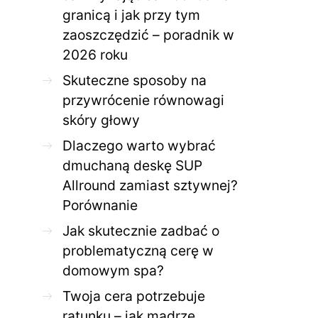
granicą i jak przy tym
zaoszczędzić – poradnik w
ZDROWE CIAŁO
ZDROWE C
2026 roku
Jak skutecznie zadbać o
Twoja cera potrzeb
problematyczną cerę w
jak mądrze wspier
Skuteczne sposoby na
domowym spa?
odnow
przywrócenie równowagi
28 KWIETNIA 2026
AGNIESZKA
27 KWIETNIA 2026
skóry głowy
Dlaczego warto wybrać
dmuchaną deskę SUP
Allround zamiast sztywnej?
Porównanie
Jak skutecznie zadbać o
problematyczną cerę w
domowym spa?
Twoja cera potrzebuje
ratunku – jak mądrze