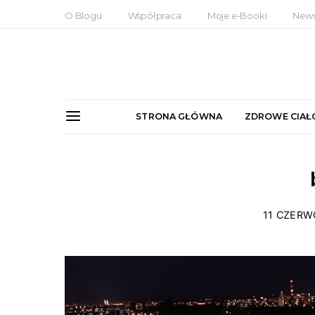
O Blogu
Współpraca
Moje e-Booki
News
STRONA GŁÓWNA
ZDROWE CIAŁ
11 CZERW