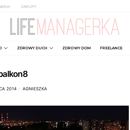
letter
ZAKUPY
O
ZDROWY DUCH
ZDROWY DOM
FREELANCE
balkon8
CA 2014
AGNIESZKA