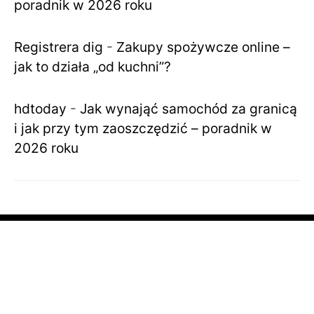
poradnik w 2026 roku
Registrera dig
-
Zakupy spożywcze online –
jak to działa „od kuchni”?
hdtoday
-
Jak wynająć samochód za granicą
i jak przy tym zaoszczędzić – poradnik w
2026 roku
STRONA GŁÓWNA
ZDROWE CIAŁO
ZDROWY DUCH
ZDROWY DOM
FREELANCE
MIEJSCA
SKLEP