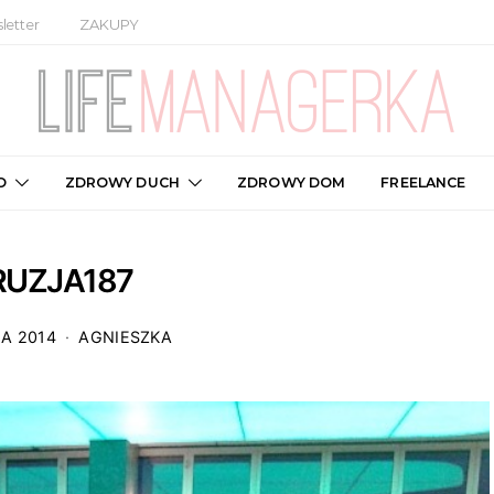
letter
ZAKUPY
O
ZDROWY DUCH
ZDROWY DOM
FREELANCE
RUZJA187
IA 2014
AGNIESZKA