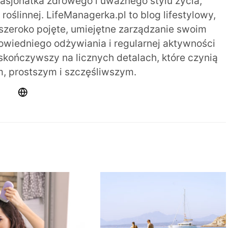
pasjonatka zdrowego i uważnego stylu życia,
oślinnej. LifeManagerka.pl to blog lifestylowy,
szeroko pojęte, umiejętne zarządzanie swoim
iedniego odżywiania i regularnej aktywności
 skończywszy na licznych detalach, które czynią
m, prostszym i szczęśliwszym.