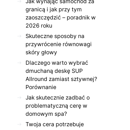
Jak wynająć samochód za
granicą i jak przy tym
zaoszczędzić – poradnik w
2026 roku
ZDROWE CIAŁO
ZDROWE C
Skuteczne sposoby na
przywrócenie równowagi
Jak skutecznie zadbać o
Twoja cera potrzeb
problematyczną cerę w
jak mądrze wspier
skóry głowy
domowym spa?
odnow
Dlaczego warto wybrać
28 KWIETNIA 2026
AGNIESZKA
27 KWIETNIA 2026
dmuchaną deskę SUP
Allround zamiast sztywnej?
Porównanie
Jak skutecznie zadbać o
problematyczną cerę w
domowym spa?
Twoja cera potrzebuje