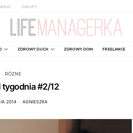
letter
ZAKUPY
O
ZDROWY DUCH
ZDROWY DOM
FREELANCE
RÓŻNE
 tygodnia #2/12
IA 2014
AGNIESZKA