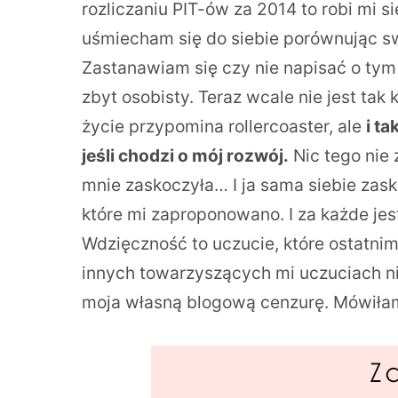
rozliczaniu PIT-ów za 2014 to robi mi s
uśmiecham się do siebie porównując swo
Zastanawiam się czy nie napisać o tym 
zbyt osobisty. Teraz wcale nie jest t
życie przypomina rollercoaster, ale
i t
jeśli chodzi o mój rozwój.
Nic tego nie
mnie zaskoczyła… I ja sama siebie za
które mi zaproponowano. I za każde je
Wdzięczność to uczucie, które ostatni
innych towarzyszących mi uczuciach nie
moja własną blogową cenzurę. Mówiłam –