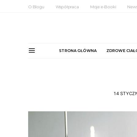
O Blogu
Współpraca
Moje e-Booki
News
STRONA GŁÓWNA
ZDROWE CIAŁ
14 STYCZN