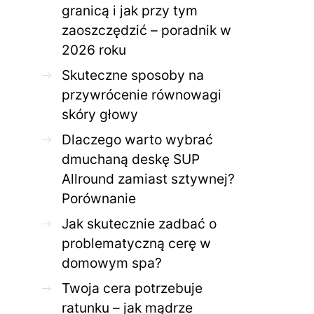
granicą i jak przy tym
zaoszczędzić – poradnik w
ZDROWE CIAŁO
ZDROWE C
2026 roku
Jak skutecznie zadbać o
Twoja cera potrzeb
problematyczną cerę w
jak mądrze wspier
Skuteczne sposoby na
domowym spa?
odnow
przywrócenie równowagi
28 KWIETNIA 2026
AGNIESZKA
27 KWIETNIA 2026
skóry głowy
Dlaczego warto wybrać
dmuchaną deskę SUP
Allround zamiast sztywnej?
Porównanie
Jak skutecznie zadbać o
problematyczną cerę w
domowym spa?
Twoja cera potrzebuje
ratunku – jak mądrze