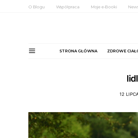
O Blogu
Współpraca
Moje e-Booki
News
STRONA GŁÓWNA
ZDROWE CIAŁ
li
12 LIPC