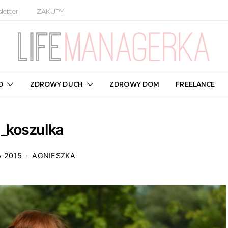
letter
ZAKUPY
O
ZDROWY DUCH
ZDROWY DOM
FREELANCE
dl_koszulka
A 2015
AGNIESZKA