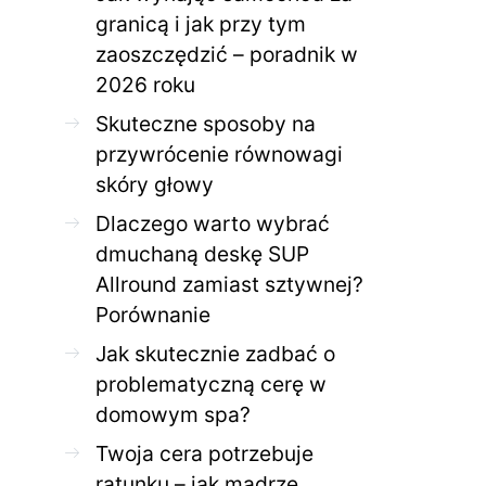
granicą i jak przy tym
zaoszczędzić – poradnik w
ZDROWE CIAŁO
ZDROWE C
2026 roku
Jak skutecznie zadbać o
Twoja cera potrzeb
problematyczną cerę w
jak mądrze wspier
Skuteczne sposoby na
domowym spa?
odnow
przywrócenie równowagi
28 KWIETNIA 2026
AGNIESZKA
27 KWIETNIA 2026
skóry głowy
Dlaczego warto wybrać
dmuchaną deskę SUP
Allround zamiast sztywnej?
Porównanie
Jak skutecznie zadbać o
problematyczną cerę w
domowym spa?
Twoja cera potrzebuje
ratunku – jak mądrze