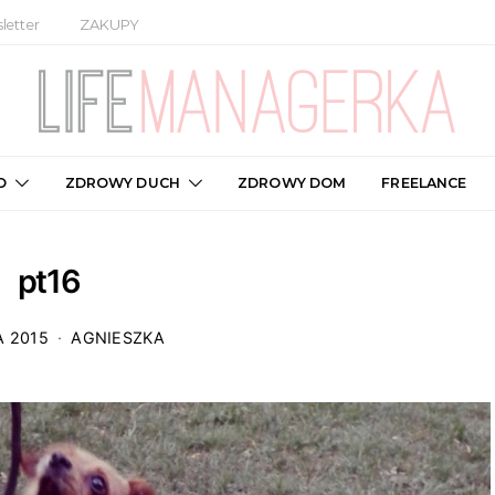
letter
ZAKUPY
O
ZDROWY DUCH
ZDROWY DOM
FREELANCE
pt16
A 2015
AGNIESZKA