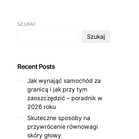
SZUKAJ
Szukaj
Recent Posts
Jak wynająć samochód za
granicą i jak przy tym
zaoszczędzić – poradnik w
ZDROWE CIAŁO
ZDROWE C
2026 roku
Jak skutecznie zadbać o
Twoja cera potrzeb
problematyczną cerę w
jak mądrze wspier
Skuteczne sposoby na
domowym spa?
odnow
przywrócenie równowagi
28 KWIETNIA 2026
AGNIESZKA
27 KWIETNIA 2026
skóry głowy