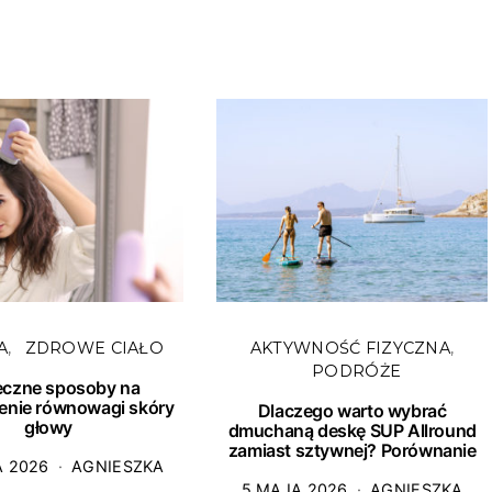
A
ZDROWE CIAŁO
AKTYWNOŚĆ FIZYCZNA
PODRÓŻE
eczne sposoby na
enie równowagi skóry
Dlaczego warto wybrać
głowy
dmuchaną deskę SUP Allround
zamiast sztywnej? Porównanie
A 2026
AGNIESZKA
5 MAJA 2026
AGNIESZKA