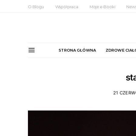
O Blogu
Współpraca
Moje e-Booki
News
STRONA GŁÓWNA
ZDROWE CIAŁ
st
21 CZERW