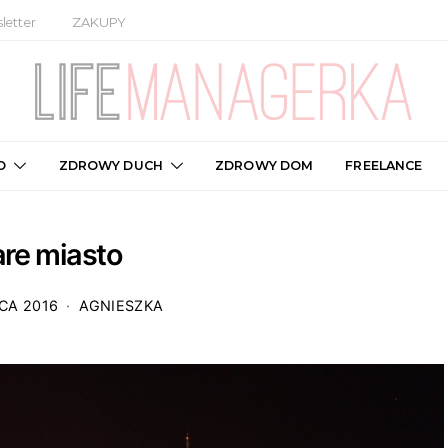
letter
ZAKUPY
O
ZDROWY DUCH
ZDROWY DOM
FREELANCE
are miasto
CA 2016
AGNIESZKA