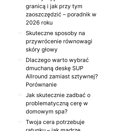
granicą i jak przy tym
zaoszczędzić – poradnik w
ZDROWE CIAŁO
ZDROWE C
2026 roku
Jak skutecznie zadbać o
Twoja cera potrzeb
problematyczną cerę w
jak mądrze wspier
Skuteczne sposoby na
domowym spa?
odnow
przywrócenie równowagi
28 KWIETNIA 2026
AGNIESZKA
27 KWIETNIA 2026
skóry głowy
Dlaczego warto wybrać
dmuchaną deskę SUP
Allround zamiast sztywnej?
Porównanie
Jak skutecznie zadbać o
problematyczną cerę w
domowym spa?
Twoja cera potrzebuje
ratunku – jak mądrze