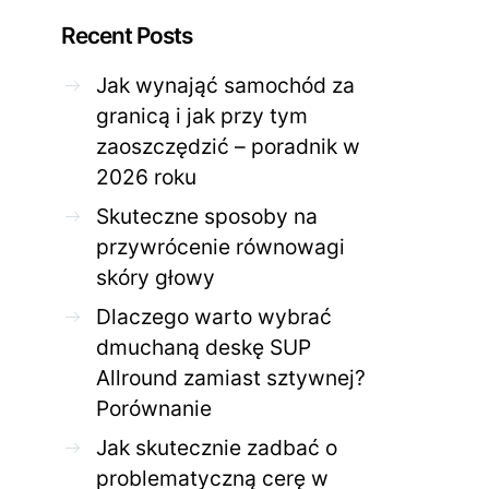
Recent Posts
Jak wynająć samochód za
granicą i jak przy tym
zaoszczędzić – poradnik w
ZDROWE CIAŁO
ZDROWE C
2026 roku
Jak skutecznie zadbać o
Twoja cera potrzeb
problematyczną cerę w
jak mądrze wspier
Skuteczne sposoby na
domowym spa?
odnow
przywrócenie równowagi
28 KWIETNIA 2026
AGNIESZKA
27 KWIETNIA 2026
skóry głowy
Dlaczego warto wybrać
dmuchaną deskę SUP
Allround zamiast sztywnej?
Porównanie
Jak skutecznie zadbać o
problematyczną cerę w