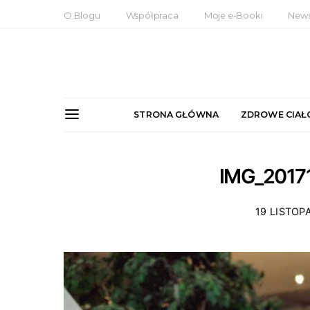
O Blogu
Współpraca
Moje e-Booki
News
STRONA GŁÓWNA
ZDROWE CIAŁ
IMG_2017
19 LISTOP