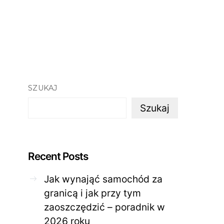
SZUKAJ
Szukaj
Recent Posts
Jak wynająć samochód za
granicą i jak przy tym
zaoszczędzić – poradnik w
ZDROWE CIAŁO
ZDROWE C
2026 roku