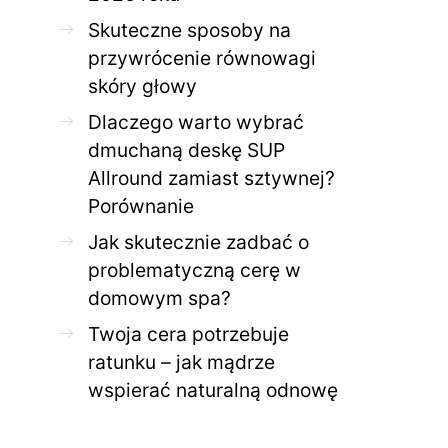
Jak skutecznie zadbać o
Twoja cera potrzeb
problematyczną cerę w
jak mądrze wspier
Skuteczne sposoby na
domowym spa?
odnow
przywrócenie równowagi
28 KWIETNIA 2026
AGNIESZKA
27 KWIETNIA 2026
skóry głowy
Dlaczego warto wybrać
dmuchaną deskę SUP
Allround zamiast sztywnej?
Porównanie
Jak skutecznie zadbać o
problematyczną cerę w
domowym spa?
Twoja cera potrzebuje
ratunku – jak mądrze
wspierać naturalną odnowę