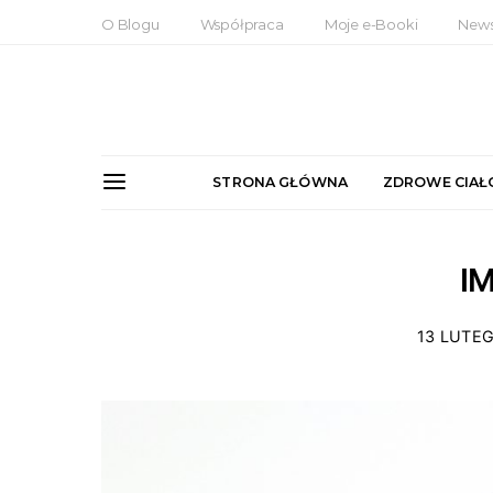
O Blogu
Współpraca
Moje e-Booki
News
STRONA GŁÓWNA
ZDROWE CIAŁ
I
13 LUTE