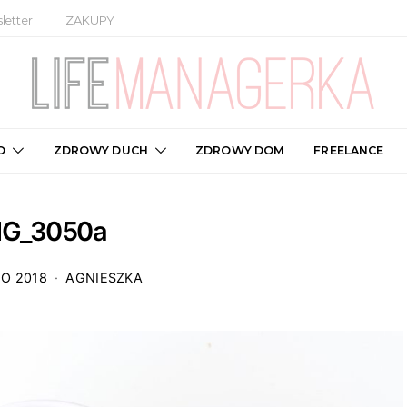
letter
ZAKUPY
O
ZDROWY DUCH
ZDROWY DOM
FREELANCE
MG_3050a
GO 2018
AGNIESZKA