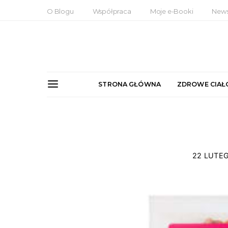
O Blogu
Współpraca
Moje e-Booki
News
STRONA GŁÓWNA
ZDROWE CIAŁ
22 LUTE