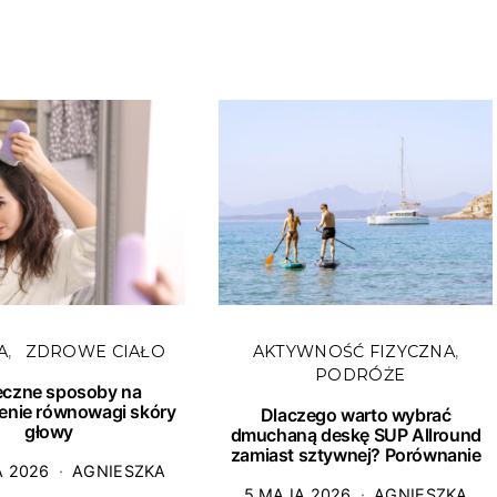
A
ZDROWE CIAŁO
AKTYWNOŚĆ FIZYCZNA
PODRÓŻE
eczne sposoby na
enie równowagi skóry
Dlaczego warto wybrać
głowy
dmuchaną deskę SUP Allround
zamiast sztywnej? Porównanie
A 2026
AGNIESZKA
5 MAJA 2026
AGNIESZKA