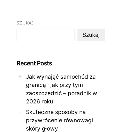
SZUKAJ
Szukaj
Recent Posts
Jak wynająć samochód za
granicą i jak przy tym
zaoszczędzić – poradnik w
ZDROWE CIAŁO
ZDROWE C
2026 roku
Jak skutecznie zadbać o
Twoja cera potrzeb
problematyczną cerę w
jak mądrze wspier
Skuteczne sposoby na
domowym spa?
odnow
przywrócenie równowagi
28 KWIETNIA 2026
AGNIESZKA
27 KWIETNIA 2026
skóry głowy