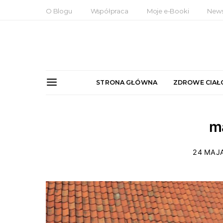
O Blogu
Współpraca
Moje e-Booki
News
STRONA GŁÓWNA
ZDROWE CIAŁ
m
24 MAJ