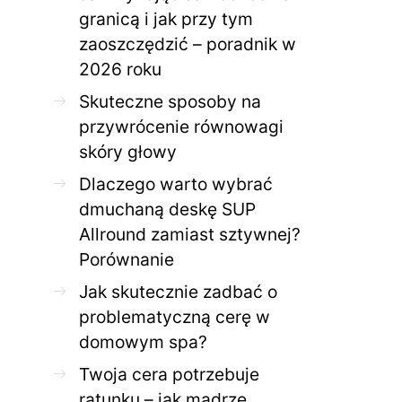
granicą i jak przy tym
zaoszczędzić – poradnik w
ZDROWE CIAŁO
ZDROWE C
2026 roku
Jak skutecznie zadbać o
Twoja cera potrzeb
problematyczną cerę w
jak mądrze wspier
Skuteczne sposoby na
domowym spa?
odnow
przywrócenie równowagi
28 KWIETNIA 2026
AGNIESZKA
27 KWIETNIA 2026
skóry głowy
Dlaczego warto wybrać
dmuchaną deskę SUP
Allround zamiast sztywnej?
Porównanie
Jak skutecznie zadbać o
problematyczną cerę w
domowym spa?
Twoja cera potrzebuje
ratunku – jak mądrze