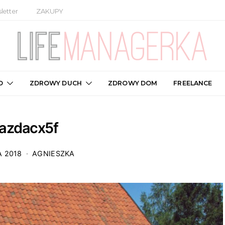
letter
ZAKUPY
O
ZDROWY DUCH
ZDROWY DOM
FREELANCE
azdacx5f
A 2018
AGNIESZKA