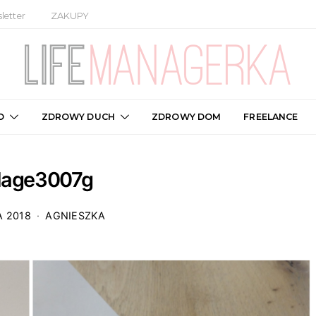
letter
ZAKUPY
O
ZDROWY DUCH
ZDROWY DOM
FREELANCE
llage3007g
A 2018
AGNIESZKA