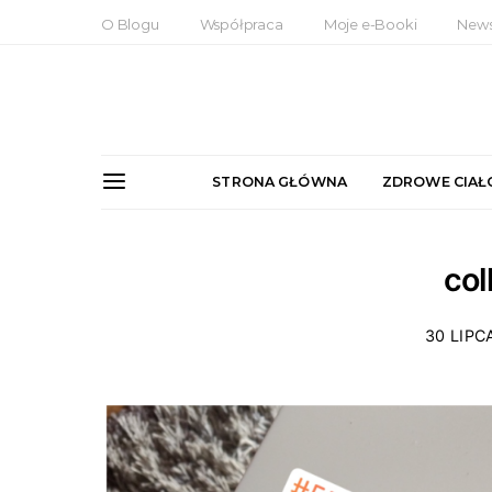
O Blogu
Współpraca
Moje e-Booki
News
STRONA GŁÓWNA
ZDROWE CIAŁ
co
30 LIPC