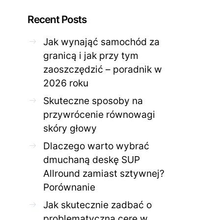
Recent Posts
Jak wynająć samochód za
granicą i jak przy tym
zaoszczędzić – poradnik w
ZDROWE CIAŁO
ZDROWE C
2026 roku
Jak skutecznie zadbać o
Twoja cera potrzeb
problematyczną cerę w
jak mądrze wspier
Skuteczne sposoby na
domowym spa?
odnow
przywrócenie równowagi
28 KWIETNIA 2026
AGNIESZKA
27 KWIETNIA 2026
skóry głowy
Dlaczego warto wybrać
dmuchaną deskę SUP
Allround zamiast sztywnej?
Porównanie
Jak skutecznie zadbać o
problematyczną cerę w