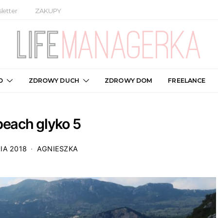
letter
ZAKUPY
O
ZDROWY DUCH
ZDROWY DOM
FREELANCE
beach glyko 5
IA 2018
AGNIESZKA