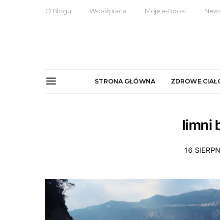
O Blogu
Współpraca
Moje e-Booki
News
STRONA GŁÓWNA
ZDROWE CIAŁ
limni 
16 SIERPN