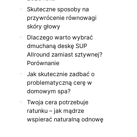
Jak skutecznie zadbać o
Twoja cera potrzeb
problematyczną cerę w
jak mądrze wspier
Skuteczne sposoby na
domowym spa?
odnow
przywrócenie równowagi
28 KWIETNIA 2026
AGNIESZKA
27 KWIETNIA 2026
skóry głowy
Dlaczego warto wybrać
dmuchaną deskę SUP
Allround zamiast sztywnej?
Porównanie
Jak skutecznie zadbać o
problematyczną cerę w
domowym spa?
Twoja cera potrzebuje
ratunku – jak mądrze
wspierać naturalną odnowę