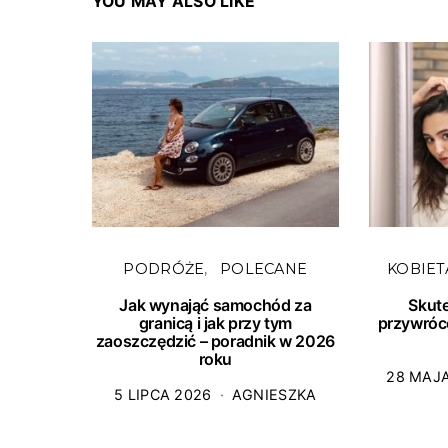
YOU MAY ALSO LIKE
PODRÓŻE
POLECANE
KOBIET
Jak wynająć samochód za
Skut
granicą i jak przy tym
przywróc
zaoszczędzić – poradnik w 2026
roku
28 MAJ
5 LIPCA 2026
AGNIESZKA