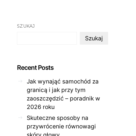
SZUKAJ
Szukaj
Recent Posts
Jak wynająć samochód za
ZDROWE CIAŁO
ZDROWE C
granicą i jak przy tym
Jak skutecznie zadbać o
Twoja cera potrzeb
zaoszczędzić – poradnik w
problematyczną cerę w
jak mądrze wspier
domowym spa?
odnow
2026 roku
28 KWIETNIA 2026
AGNIESZKA
27 KWIETNIA 2026
Skuteczne sposoby na
przywrócenie równowagi
skóry głowy