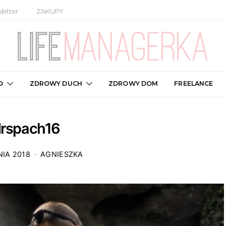
letter
ZAKUPY
O
ZDROWY DUCH
ZDROWY DOM
FREELANCE
rspach16
NIA 2018
AGNIESZKA