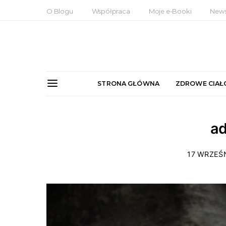
O Blogu
Współpraca
Moje e-Booki
News
STRONA GŁÓWNA
ZDROWE CIAŁ
ad
17 WRZEŚ