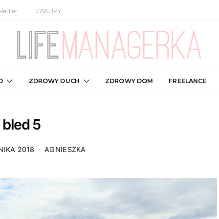
letter
ZAKUPY
O
ZDROWY DUCH
ZDROWY DOM
FREELANCE
bled 5
NIKA 2018
AGNIESZKA