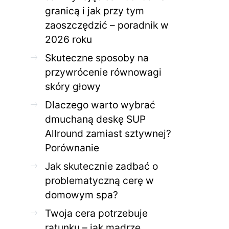
granicą i jak przy tym
zaoszczędzić – poradnik w
ZDROWE CIAŁO
ZDROWE C
2026 roku
Jak skutecznie zadbać o
Twoja cera potrzeb
problematyczną cerę w
jak mądrze wspier
Skuteczne sposoby na
domowym spa?
odnow
przywrócenie równowagi
28 KWIETNIA 2026
AGNIESZKA
27 KWIETNIA 2026
skóry głowy
Dlaczego warto wybrać
dmuchaną deskę SUP
Allround zamiast sztywnej?
Porównanie
Jak skutecznie zadbać o
problematyczną cerę w
domowym spa?
Twoja cera potrzebuje
ratunku – jak mądrze