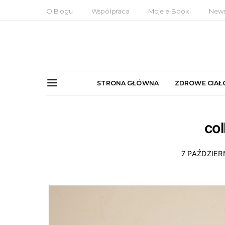
O Blogu
Współpraca
Moje e-Booki
News
STRONA GŁÓWNA
ZDROWE CIAŁ
co
7 PAŹDZIER