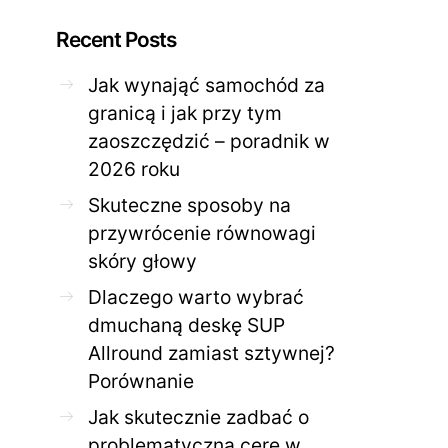
Recent Posts
Jak wynająć samochód za
granicą i jak przy tym
zaoszczędzić – poradnik w
ZDROWE CIAŁO
ZDROWE C
2026 roku
Jak skutecznie zadbać o
Twoja cera potrzeb
problematyczną cerę w
jak mądrze wspier
Skuteczne sposoby na
domowym spa?
odnow
przywrócenie równowagi
28 KWIETNIA 2026
AGNIESZKA
27 KWIETNIA 2026
skóry głowy
Dlaczego warto wybrać
dmuchaną deskę SUP
Allround zamiast sztywnej?
Porównanie
Jak skutecznie zadbać o
problematyczną cerę w