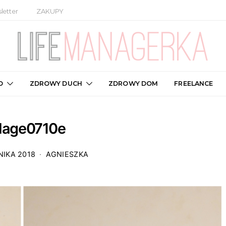
letter
ZAKUPY
O
ZDROWY DUCH
ZDROWY DOM
FREELANCE
llage0710e
NIKA 2018
AGNIESZKA