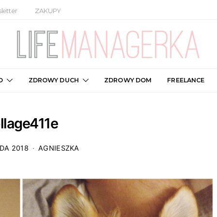
letter
ZAKUPY
O
ZDROWY DUCH
ZDROWY DOM
FREELANCE
llage411e
DA 2018
AGNIESZKA