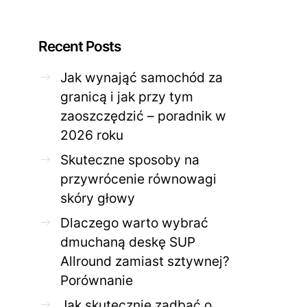
Recent Posts
Jak wynająć samochód za
granicą i jak przy tym
ZDROWE CIAŁO
ZDROWE C
zaoszczędzić – poradnik w
Jak skutecznie zadbać o
Twoja cera potrzeb
2026 roku
problematyczną cerę w
jak mądrze wspier
domowym spa?
odnow
Skuteczne sposoby na
28 KWIETNIA 2026
AGNIESZKA
27 KWIETNIA 2026
przywrócenie równowagi
skóry głowy
Dlaczego warto wybrać
dmuchaną deskę SUP
Allround zamiast sztywnej?
Porównanie
Jak skutecznie zadbać o