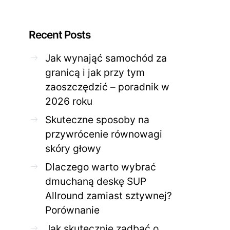
Recent Posts
Jak wynająć samochód za
granicą i jak przy tym
ZDROWE CIAŁO
ZDROWE C
zaoszczędzić – poradnik w
Jak skutecznie zadbać o
Twoja cera potrzeb
2026 roku
problematyczną cerę w
jak mądrze wspier
domowym spa?
odnow
Skuteczne sposoby na
28 KWIETNIA 2026
AGNIESZKA
27 KWIETNIA 2026
przywrócenie równowagi
skóry głowy
Dlaczego warto wybrać
dmuchaną deskę SUP
Allround zamiast sztywnej?
Porównanie
Jak skutecznie zadbać o