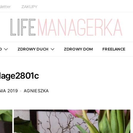
letter
ZAKUPY
O
ZDROWY DUCH
ZDROWY DOM
FREELANCE
llage2801c
NIA 2019
AGNIESZKA