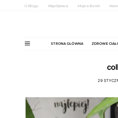
O Blogu
Współpraca
Moje e-Booki
News
STRONA GŁÓWNA
ZDROWE CIAŁ
co
29 STYCZ