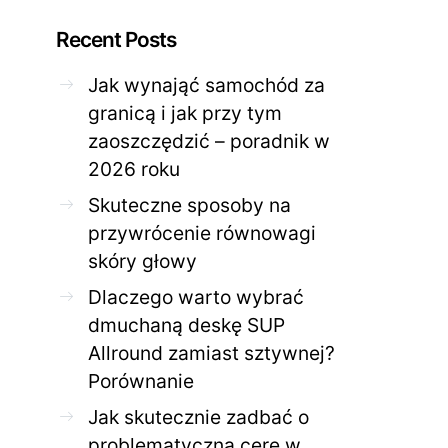
Recent Posts
Jak wynająć samochód za
granicą i jak przy tym
zaoszczędzić – poradnik w
ZDROWE CIAŁO
ZDROWE C
2026 roku
Jak skutecznie zadbać o
Twoja cera potrzeb
problematyczną cerę w
jak mądrze wspier
Skuteczne sposoby na
domowym spa?
odnow
przywrócenie równowagi
28 KWIETNIA 2026
AGNIESZKA
27 KWIETNIA 2026
skóry głowy
Dlaczego warto wybrać
dmuchaną deskę SUP
Allround zamiast sztywnej?
Porównanie
Jak skutecznie zadbać o
problematyczną cerę w