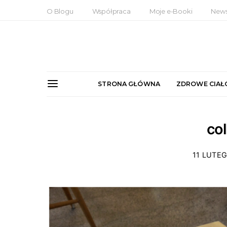
O Blogu
Współpraca
Moje e-Booki
News
STRONA GŁÓWNA
ZDROWE CIAŁ
co
11 LUTE