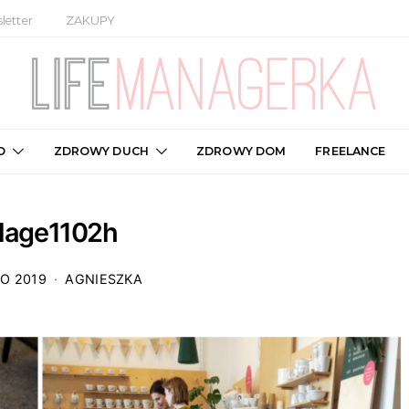
letter
ZAKUPY
O
ZDROWY DUCH
ZDROWY DOM
FREELANCE
llage1102h
GO 2019
AGNIESZKA