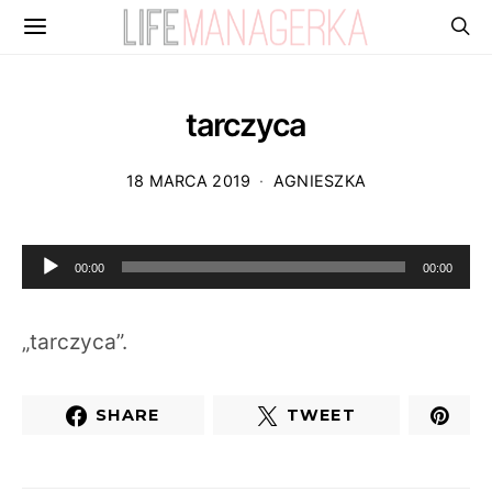
tarczyca
18 MARCA 2019
AGNIESZKA
Odtwarzacz
00:00
00:00
plików
dźwiękowych
„tarczyca”.
SHARE
TWEET