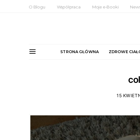
O Blogu
Współpraca
Moje e-Booki
News
STRONA GŁÓWNA
ZDROWE CIAŁ
co
15 KWIETN