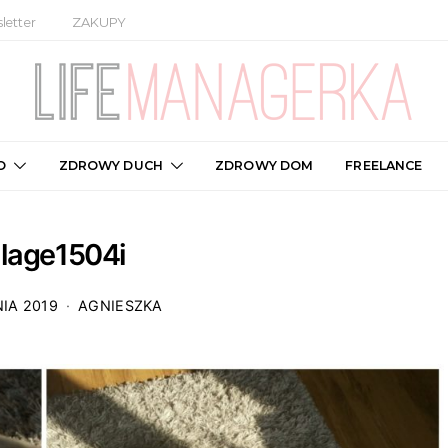
letter
ZAKUPY
O
ZDROWY DUCH
ZDROWY DOM
FREELANCE
llage1504i
IA 2019
AGNIESZKA