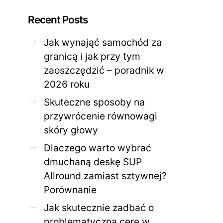
Recent Posts
Jak wynająć samochód za
granicą i jak przy tym
zaoszczędzić – poradnik w
ZDROWE CIAŁO
ZDROWE C
2026 roku
Jak skutecznie zadbać o
Twoja cera potrzeb
problematyczną cerę w
jak mądrze wspier
Skuteczne sposoby na
domowym spa?
odnow
przywrócenie równowagi
28 KWIETNIA 2026
AGNIESZKA
27 KWIETNIA 2026
skóry głowy
Dlaczego warto wybrać
dmuchaną deskę SUP
Allround zamiast sztywnej?
Porównanie
Jak skutecznie zadbać o
problematyczną cerę w