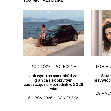
YOU MAY ALSO LIKE
PODRÓŻE
POLECANE
KOBIET
Jak wynająć samochód za
Skut
granicą i jak przy tym
przywróc
zaoszczędzić – poradnik w 2026
roku
28 MAJ
5 LIPCA 2026
AGNIESZKA