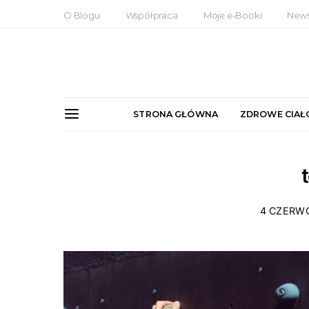
O Blogu
Współpraca
Moje e-Booki
News
STRONA GŁÓWNA
ZDROWE CIAŁ
4 CZERW