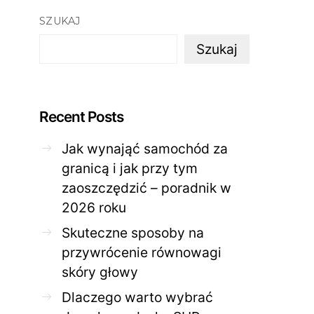
SZUKAJ
Szukaj
Recent Posts
Jak wynająć samochód za
granicą i jak przy tym
zaoszczędzić – poradnik w
ZDROWE CIAŁO
ZDROWE C
2026 roku
Jak skutecznie zadbać o
Twoja cera potrzeb
problematyczną cerę w
jak mądrze wspier
Skuteczne sposoby na
domowym spa?
odnow
przywrócenie równowagi
28 KWIETNIA 2026
AGNIESZKA
27 KWIETNIA 2026
skóry głowy
Dlaczego warto wybrać