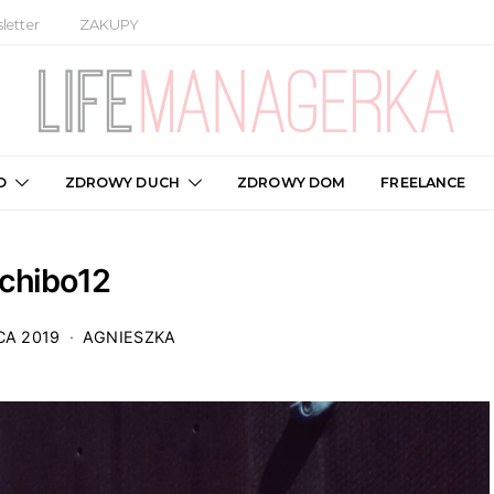
letter
ZAKUPY
O
ZDROWY DUCH
ZDROWY DOM
FREELANCE
tchibo12
CA 2019
AGNIESZKA