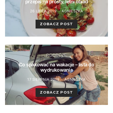
przepis na prosty, letni obiad
26 LIPCA 2019
AGNIESZKA
ZOBACZ POST
PODRÓŻE
Co spakować na wakacje – lista do
wydrukowania
17 SIERPNIA 2019
AGNIESZKA
ZOBACZ POST